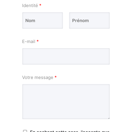
Identité
*
P
N
r
o
é
m
n
E-mail
*
o
m
Votre message
*